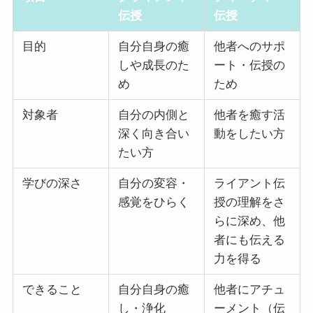
伝授
伝授
目的
自分自身の癒
他者へのサポ
しや成長のた
ート・伝授の
め
ため
対象者
自分の内側と
他者を癒す活
深く向き合い
動をしたい方
たい方
学びの深さ
自分の変容・
ライアント伝
感覚をひらく
授の理解をさ
らに深め、他
者にも伝える
力を得る
できること
自分自身の癒
他者にアチュ
し・浄化
ーメント（伝